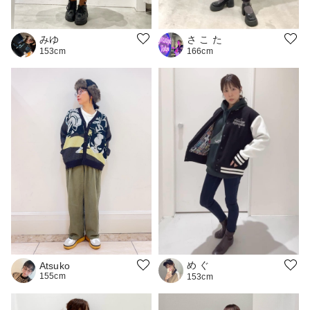
みゆ
さ こ た
153cm
166cm
め ぐ
Atsuko
155cm
153cm