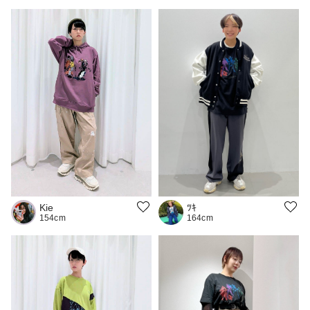
ﾂｷ
Kie
164cm
154cm