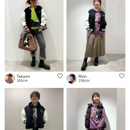
Takami
Rinn
165cm
159cm