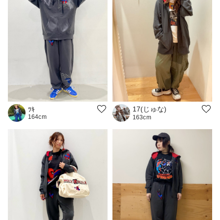
17(じゅな)
ﾂｷ
164cm
163cm