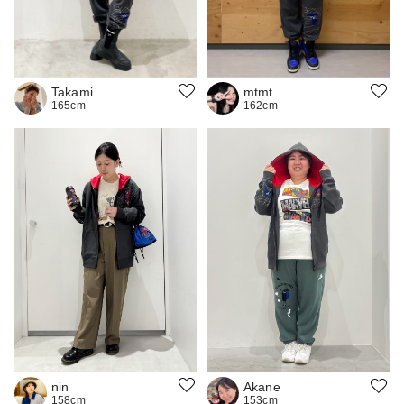
Takami
mtmt
165cm
162cm
nin
Akane
158cm
153cm