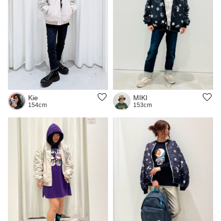
Kie
MIKI
154cm
153cm