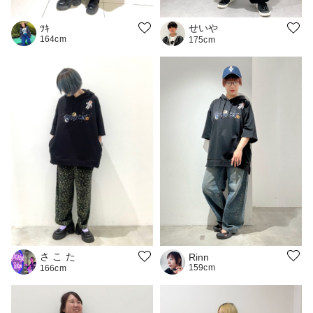
せいや
ﾂｷ
164cm
175cm
さ こ た
Rinn
159cm
166cm