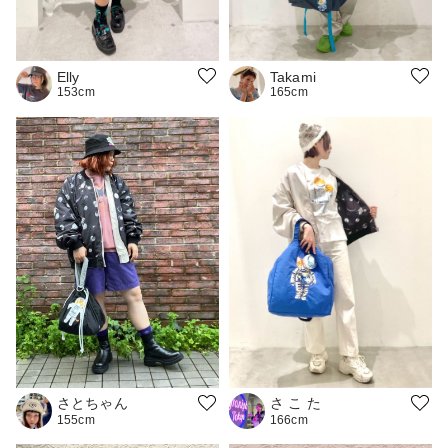
Elly
Takami
153cm
165cm
さとちゃん
さ こ た
155cm
166cm