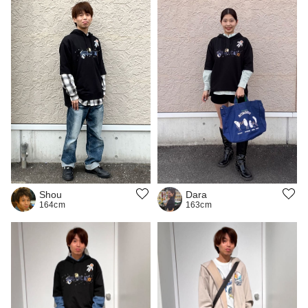
Dara
Shou
163cm
164cm