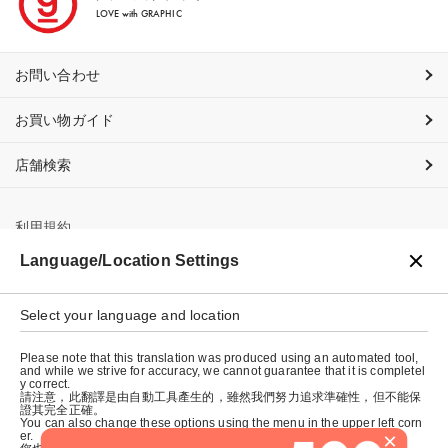
LOVE with GRAPHIC
お問い合わせ
お買い物ガイド
店舗検索
利用規約
Language/Location Settings
プライバシーポリシー
特定商取引法に基づく表示
Select your language and location
会社概要
Please note that this translation was produced using an automated tool,
and while we strive for accuracy, we cannot guarantee that it is completel
y correct.
請注意，此翻譯是由自動工具產生的，雖然我們努力追求準確性，但不能保
證其完全正確。
You can also change these options using the menu in the upper left corn
×
er.