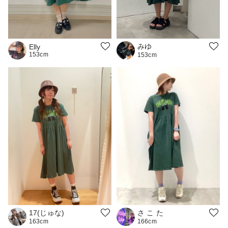
みゆ
Elly
153cm
153cm
17(じゅな)
さ こ た
163cm
166cm