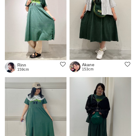
Akane
Rinn
153cm
159cm