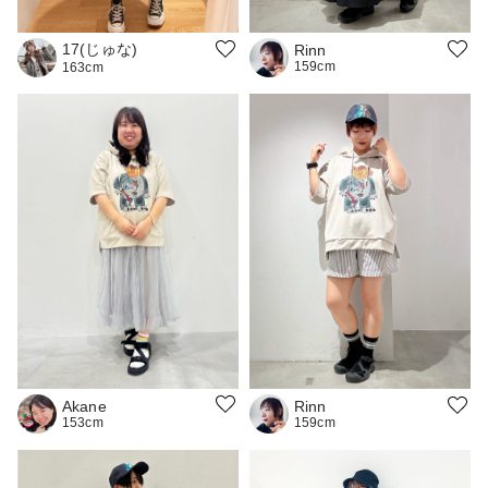
17(じゅな)
Rinn
159cm
163cm
Akane
Rinn
153cm
159cm