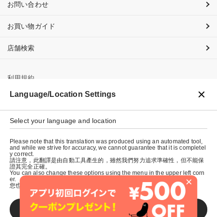
お問い合わせ
お買い物ガイド
店舗検索
利用規約
Language/Location Settings
プライバシーポリシー
特定商取引法に基づく表示
Select your language and location
会社概要
Please note that this translation was produced using an automated tool,
and while we strive for accuracy, we cannot guarantee that it is completel
y correct.
請注意，此翻譯是由自動工具產生的，雖然我們努力追求準確性，但不能保
證其完全正確。
You can also change these options using the menu in the upper left corn
×
er.
您也可以使用左上角的選單來更改這些選項。
SAVE
© graniph inc.