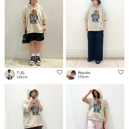
たぬ
Atsuko
155cm
145cm