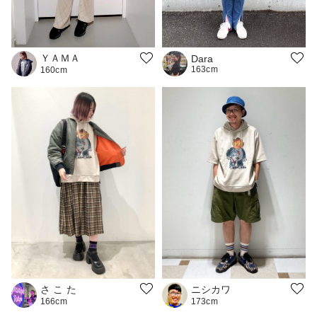
ＹＡＭＡ
Dara
163cm
160cm
さ こ た
ニシカワ
166cm
173cm