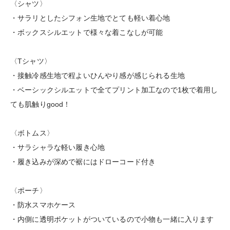
〈シャツ〉
・サラリとしたシフォン生地でとても軽い着心地
・ボックスシルエットで様々な着こなしが可能
〈Tシャツ〉
・接触冷感生地で程よいひんやり感が感じられる生地
・ベーシックシルエットで全てプリント加工なので1枚で着用し
ても肌触りgood！
〈ボトムス〉
・サラシャラな軽い履き心地
・履き込みが深めで裾にはドローコード付き
〈ポーチ〉
・防水スマホケース
・内側に透明ポケットがついているので小物も一緒に入ります