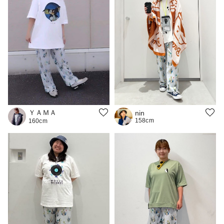
ＹＡＭＡ
nin
158cm
160cm