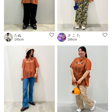
たぬ
さ こ た
145cm
166cm