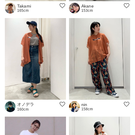
Takami
Akane
165cm
153cm
オノデラ
nin
158cm
160cm