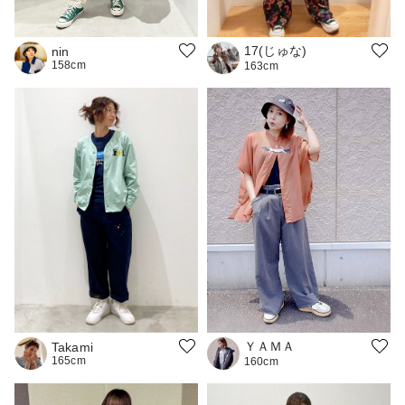
17(じゅな)
nin
158cm
163cm
ＹＡＭＡ
Takami
165cm
160cm