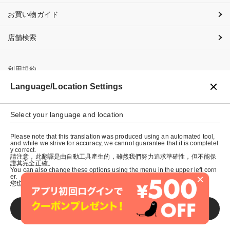
お買い物ガイド
店舗検索
利用規約
Language/Location Settings
プライバシーポリシー
特定商取引法に基づく表示
Select your language and location
会社概要
Please note that this translation was produced using an automated tool,
and while we strive for accuracy, we cannot guarantee that it is completel
y correct.
請注意，此翻譯是由自動工具產生的，雖然我們努力追求準確性，但不能保
證其完全正確。
You can also change these options using the menu in the upper left corn
×
er.
您也可以使用左上角的選單來更改這些選項。
SAVE
© graniph inc.