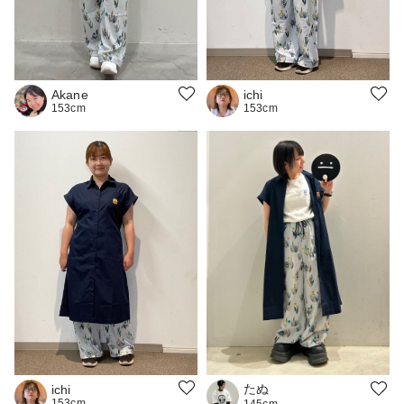
Akane
ichi
153cm
153cm
たぬ
ichi
153cm
145cm