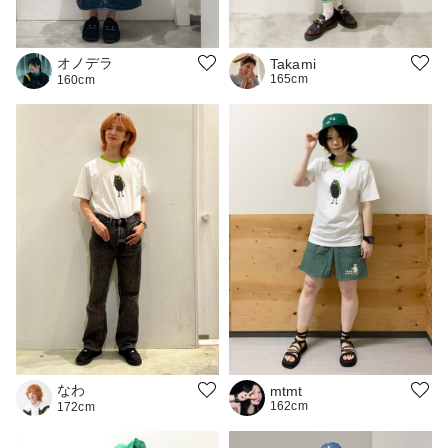
オノデラ
Takami
165cm
160cm
なわ
mtmt
162cm
172cm