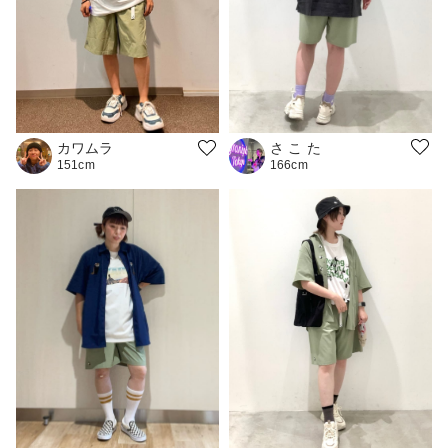
さ こ た
カワムラ
166cm
151cm