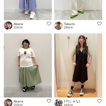
Takami
Akane
165cm
153cm
17(じゅな)
Akane
153cm
163cm