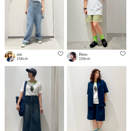
nin
Rinn
158cm
159cm