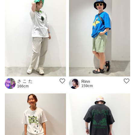
さ こ た
Rinn
159cm
166cm