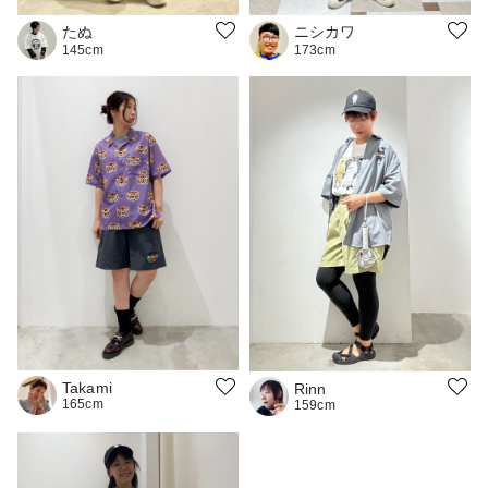
たぬ
ニシカワ
145cm
173cm
Takami
Rinn
165cm
159cm