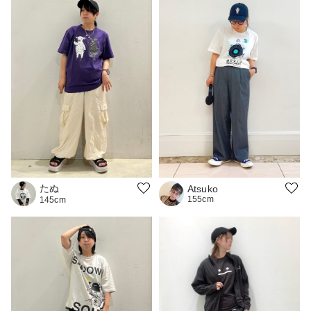
たぬ
Atsuko
155cm
145cm