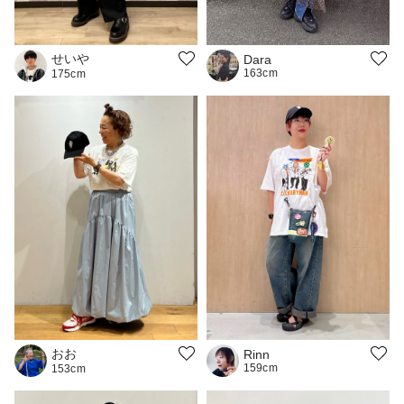
せいや
Dara
163cm
175cm
おお
Rinn
159cm
153cm