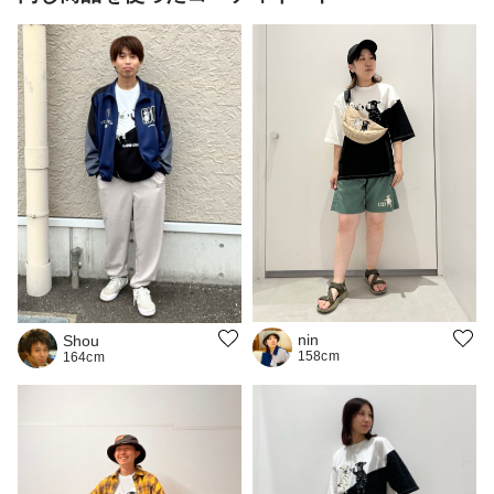
nin
Shou
158cm
164cm