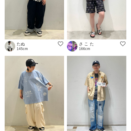
たぬ
さ こ た
145cm
166cm