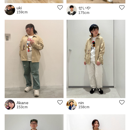
せいや
uki
159cm
175cm
Akane
nin
153cm
158cm