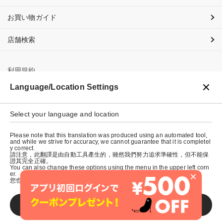
お買い物ガイド
店舗検索
利用規約
Language/Location Settings
プライバシーポリシー
特定商取引法に基づく表示
Select your language and location
会社概要
Please note that this translation was produced using an automated tool,
and while we strive for accuracy, we cannot guarantee that it is completel
y correct.
請注意，此翻譯是由自動工具產生的，雖然我們努力追求準確性，但不能保
證其完全正確。
You can also change these options using the menu in the upper left corn
×
er.
您也可以使用左上角的選單來更改這些選項。
SAVE
© graniph inc.