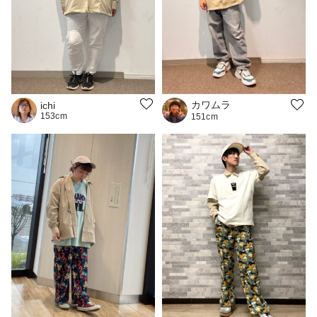
カワムラ
ichi
153cm
151cm