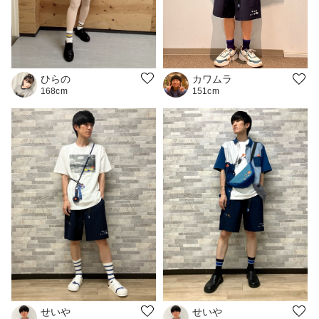
ひらの
カワムラ
168cm
151cm
せいや
せいや