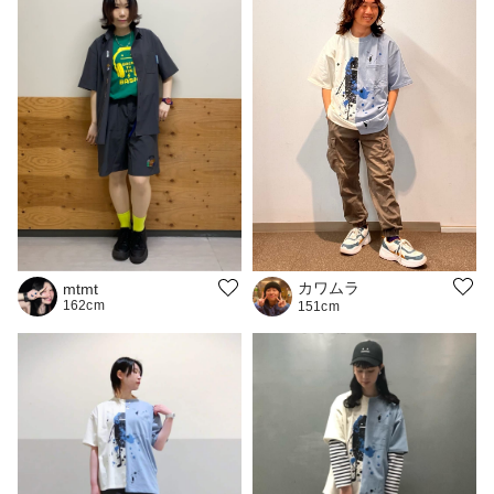
カワムラ
mtmt
162cm
151cm