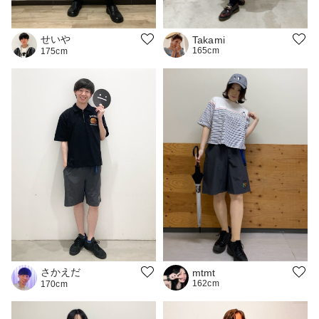
せいや
Takami
165cm
175cm
さかえだ
mtmt
162cm
170cm