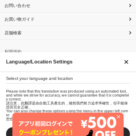
お問い合わせ
お買い物ガイド
店舗検索
利用規約
Language/Location Settings
プライバシーポリシー
Select your language and location
特定商取引法に基づく表示
Please note that this translation was produced using an automated tool,
会社概要
and while we strive for accuracy, we cannot guarantee that it is completel
y correct.
請注意，此翻譯是由自動工具產生的，雖然我們努力追求準確性，但不能保
證其完全正確。
You can also change these options using the menu in the upper left corn
×
er.
您也可以使用左上角的選單來更改這些選項。
SAVE