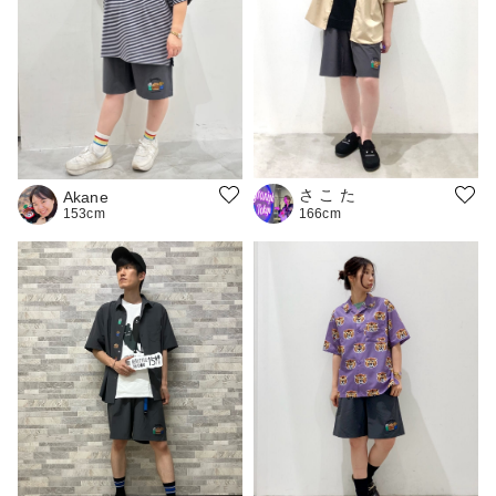
さ こ た
Akane
153cm
166cm