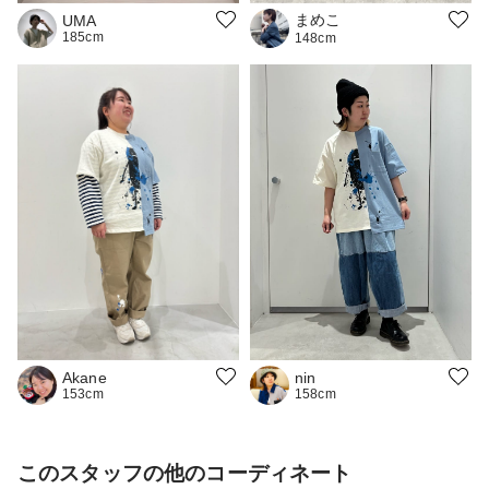
まめこ
UMA
185cm
148cm
nin
Akane
158cm
153cm
このスタッフの他のコーディネート