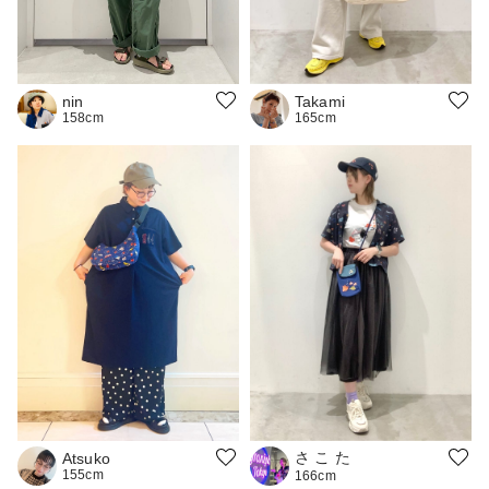
nin
Takami
158cm
165cm
さ こ た
Atsuko
155cm
166cm