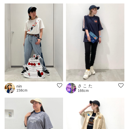
さ こ た
nin
158cm
166cm