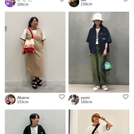
159cm
166cm
Akane
yumi
153cm
160cm