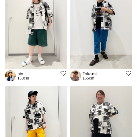
nin
Takami
158cm
165cm