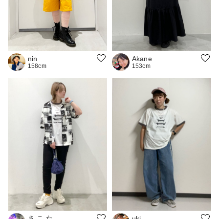
Akane
nin
153cm
158cm
さ こ た
uki