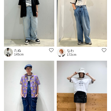
たぬ
なわ
145cm
172cm