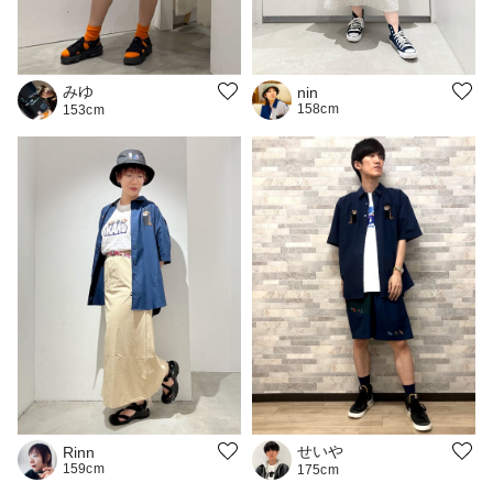
みゆ
nin
158cm
153cm
せいや
Rinn
159cm
175cm