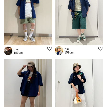
nin
uki
158cm
159cm