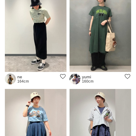
ne
yumi
164cm
160cm