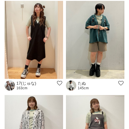
17(じゅな)
たぬ
163cm
145cm