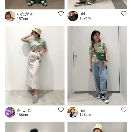
いたがき
uki
159cm
157cm
さ こ た
nin
158cm
166cm