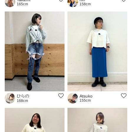
165cm
158cm
ひらの
Atsuko
155cm
168cm