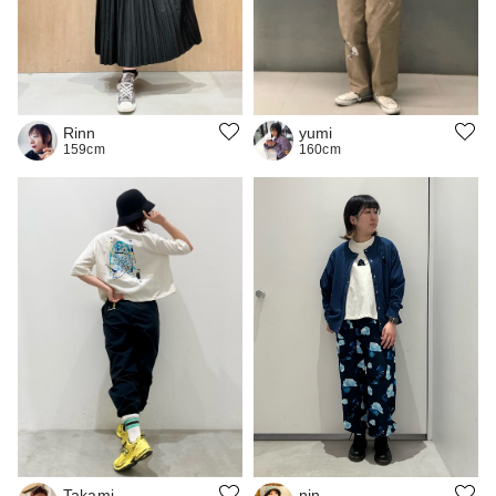
Rinn
yumi
159cm
160cm
Takami
nin