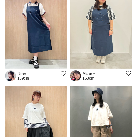
Rinn
Akane
159cm
153cm