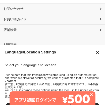
お問い合わせ
お買い物ガイド
店舗検索
利用規約
Language/Location Settings
プライバシーポリシー
特定商取引法に基づく表示
Select your language and location
会社概要
Please note that this translation was produced using an automated tool,
and while we strive for accuracy, we cannot guarantee that it is completel
y correct.
請注意，此翻譯是由自動工具產生的，雖然我們努力追求準確性，但不能保
證其完全正確。
You can also change these options using the menu in the upper left corn
×
er.
您也可以使用左上角的選單來更改這些選項。