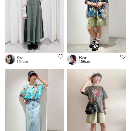
Kie
Rinn
154cm
159cm