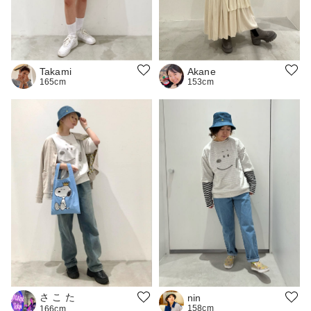
Takami
Akane
165cm
153cm
さ こ た
nin
158cm
166cm