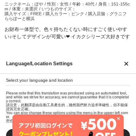
ニックネーム：ぽや / 性別：女性 / 年齢：40代 / 身長：151-155c
m / 体重：未選択 / いつものサイズ：
購入サイズ：FREE / 購入カラー：ピンク / 購入店舗：グラニフ
ららぽーと横浜
お財布一体型で、色々持ちたくない時にすごく使いやす
い♪そしてデザインが可愛い❤ イカクシリーズ大好きです
Language/Location Settings
戻る
Select your language and location
Please note that this translation was produced using an automated tool,
and while we strive for accuracy, we cannot guarantee that it is completel
y correct.
請注意，此翻譯是由自動工具產生的，雖然我們努力追求準確性，但不能保
證其完全正確。
You can also change these options using the menu in the upper left corn
×
er.
您也可以使用左上角的選單來更改這些選項。
SAVE