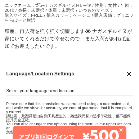
ニックネーム：੯‧̀͡u≡ナガスギルイヌ狂い≡༄ / 性別：女性 / 年齢：
20代 / 身長：未選択 / 体重：未選択 / いつものサイズ：
購入サイズ：FREE / 購入カラー：ベージュ / 購入店舗：グラニフ
ららぽーと横浜
増産、再入荷を強く強く切望します😭 ナガスギルイヌが
家にいてくれるだけで幸せなので、また入荷があれば追
加でお迎えしたいです。
Language/Location Settings
戻る
Select your language and location
Please note that this translation was produced using an automated tool,
and while we strive for accuracy, we cannot guarantee that it is completel
y correct.
請注意，此翻譯是由自動工具產生的，雖然我們努力追求準確性，但不能保
證其完全正確。
You can also change these options using the menu in the upper left corn
×
er.
您也可以使用左上角的選單來更改這些選項。