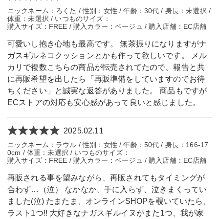
ニックネーム：ろくた / 性別：女性 / 年齢：30代 / 身長：未選択 /
体重：未選択 / いつものサイズ：
購入サイズ：FREE / 購入カラー：ベージュ / 購入店舗：EC店舗
可愛いし抱き心地も最高です。 無茶振りになりますがナ
ガスギルネコクッションとかも作って欲しいです。 メル
カリで複数こちらの商品が転売されてたので、報告と共
に再販希望を出したら「再販準備をしていますのでお待
ちください」と誠実な返答がありました。 商品もですが
ECストアの対応も安心感があって良いと感じました。
2025.02.11
ニックネーム：ラウル / 性別：女性 / 年齢：50代 / 身長：166-17
0cm / 体重：未選択 / いつものサイズ：
購入サイズ：FREE / 購入カラー：ベージュ / 購入店舗：EC店舗
再販される事を望みながら、再販されてもタイミングが
合わず…（泣） なかなか、手に入らず、泣きまくってい
ました(泣) たまたま、オンラインSHOPを覗いていたら、
ラスト1つ!! 大好きなナガスギルイヌがまた1つ、我が家