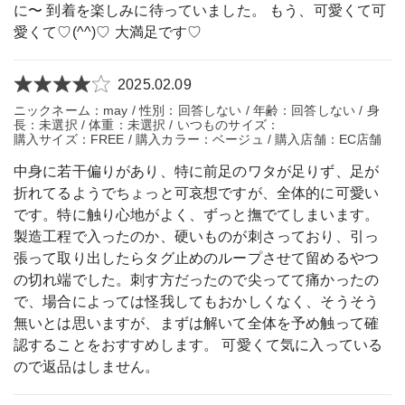
に〜 到着を楽しみに待っていました。 もう、可愛くて可
愛くて♡(^^)♡ 大満足です♡
2025.02.09
ニックネーム：may / 性別：回答しない / 年齢：回答しない / 身
長：未選択 / 体重：未選択 / いつものサイズ：
購入サイズ：FREE / 購入カラー：ベージュ / 購入店舗：EC店舗
中身に若干偏りがあり、特に前足のワタが足りず、足が
折れてるようでちょっと可哀想ですが、全体的に可愛い
です。特に触り心地がよく、ずっと撫でてしまいます。
製造工程で入ったのか、硬いものが刺さっており、引っ
張って取り出したらタグ止めのループさせて留めるやつ
の切れ端でした。刺す方だったので尖ってて痛かったの
で、場合によっては怪我してもおかしくなく、そうそう
無いとは思いますが、まずは解いて全体を予め触って確
認することをおすすめします。 可愛くて気に入っている
ので返品はしません。