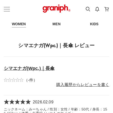
カテゴリーから探す
カテゴリ
サイズ
EN
MEN
KIDS
WOMEN
MEN
KIDS
シマエナガ(Wpc.)｜長傘 レビュー
シマエナガ(Wpc.)｜長傘
（-件）
購入履歴からレビューを書く
2026.02.09
ニックネーム：みーちゃん / 性別：女性 / 年齢：50代 / 身長：15