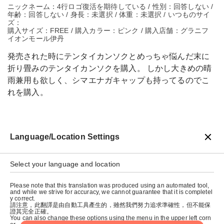
ニックネーム：4行ロゴ復活を期待している / 性別：回答しない /
年齢：回答しない / 身長：未選択 / 体重：未選択 / いつものサイ
ズ：
購入サイズ：FREE / 購入カラー：ピンク / 購入店舗：グラニフ
イオンモール伊丹
発売された時にテンタイカンソクとめっちゃ悩んだ末に
折り畳みのテンタイカンソクを購入。 しかし大きめの晴
雨兼用も欲しく、シマエナガキャップも持ってるのでこ
れを購入。
Language/Location Settings
戻る
Select your language and location
Please note that this translation was produced using an automated tool,
and while we strive for accuracy, we cannot guarantee that it is completel
y correct.
請注意，此翻譯是由自動工具產生的，雖然我們努力追求準確性，但不能保
證其完全正確。
You can also change these options using the menu in the upper left corn