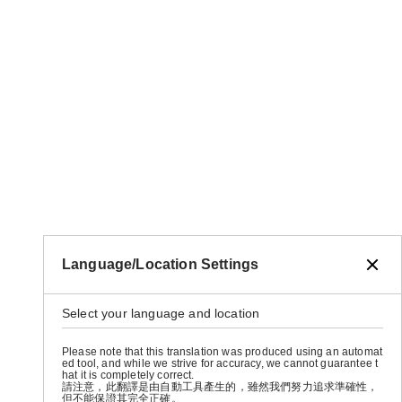
Language/Location Settings
Select your language and location
Please note that this translation was produced using an automat
ed tool, and while we strive for accuracy, we cannot guarantee t
hat it is completely correct.
請注意，此翻譯是由自動工具產生的，雖然我們努力追求準確性，
但不能保證其完全正確。