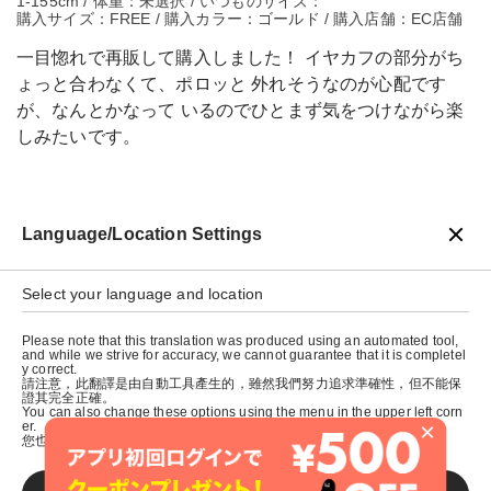
1-155cm / 体重：未選択 / いつものサイズ：
購入サイズ：FREE / 購入カラー：ゴールド / 購入店舗：EC店舗
一目惚れで再販して購入しました！ イヤカフの部分がち
ょっと合わなくて、ポロッと 外れそうなのが心配です
が、なんとかなって いるのでひとまず気をつけながら楽
しみたいです。
Language/Location Settings
戻る
Select your language and location
Please note that this translation was produced using an automated tool,
and while we strive for accuracy, we cannot guarantee that it is completel
y correct.
請注意，此翻譯是由自動工具產生的，雖然我們努力追求準確性，但不能保
證其完全正確。
You can also change these options using the menu in the upper left corn
×
er.
您也可以使用左上角的選單來更改這些選項。