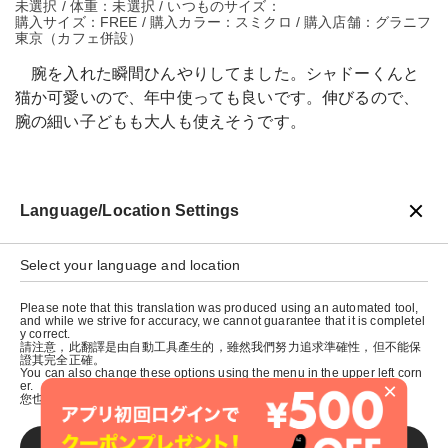
未選択 / 体重：未選択 / いつものサイズ：
購入サイズ：FREE / 購入カラー：スミクロ / 購入店舗：グラニフ
東京（カフェ併設）
腕を入れた瞬間ひんやりしてました。シャドーくんと
猫か可愛いので、年中使っても良いです。伸びるので、
腕の細い子どもも大人も使えそうです。
Language/Location Settings
戻る
Select your language and location
Please note that this translation was produced using an automated tool,
and while we strive for accuracy, we cannot guarantee that it is completel
y correct.
請注意，此翻譯是由自動工具產生的，雖然我們努力追求準確性，但不能保
證其完全正確。
You can also change these options using the menu in the upper left corn
×
er.
您也可以使用左上角的選單來更改這些選項。