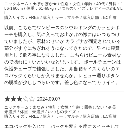
ニックネーム：★ぽかぽか★ / 性別：女性 / 年齢：40代 / 身長：1
56-160cm / 体重：61-65kg / いつものサイズ：レディースのLかL
L
購入サイズ：FREE / 購入カラー：マルチ / 購入店舗：EC店舗
以前、こちらでワンピースのソウルキングのカラビナポ
ーチを購入し、気に入ってお出かけの際にはいつもつけ
ていましたが、素材のせいか カラビナが固定されている
部分がすぐにちぎれそうになってきたので、早々に観賞
用として飾る事になりました。 こちらはビニール素材な
ので壊れにくいといいなと思います。 ボールチェーンは
保護チューブで補強しました。弁当箱サイズくらいのエ
コバッグくらいしか入りませんが。レビュー通りボタン
の脱着が少ししづらいです。差し色になってカワイイ。
2024.09.07
ニックネーム：まなみ / 性別：女性 / 年齢：回答しない / 身長：
未選択 / 体重：未選択 / いつものサイズ：
購入サイズ：FREE / 購入カラー：マルチ / 購入店舗：EC店舗
エコバッグを入れて、バックを変える度にスイッチして