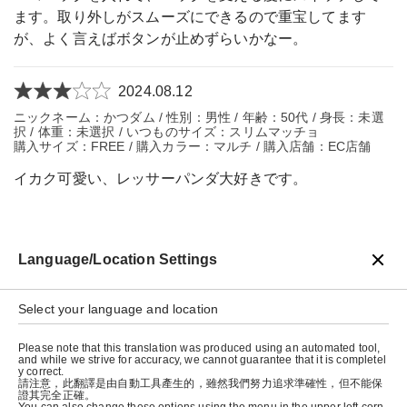
ます。取り外しがスムーズにできるので重宝してます
が、よく言えばボタンが止めずらいかなー。
2024.08.12
ニックネーム：かつダム / 性別：男性 / 年齢：50代 / 身長：未選
択 / 体重：未選択 / いつものサイズ：スリムマッチョ
購入サイズ：FREE / 購入カラー：マルチ / 購入店舗：EC店舗
イカク可愛い、レッサーパンダ大好きです。
Language/Location Settings
戻る
Select your language and location
Please note that this translation was produced using an automated tool,
and while we strive for accuracy, we cannot guarantee that it is completel
y correct.
請注意，此翻譯是由自動工具產生的，雖然我們努力追求準確性，但不能保
證其完全正確。