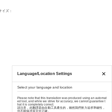
のサイズ：
Language/Location Settings
Select your language and location
Please note that this translation was produced using an automat
ed tool, and while we strive for accuracy, we cannot guarantee t
hat it is completely correct.
請注意，此翻譯是由自動工具產生的，雖然我們努力追求準確性，
但不能保證其完全正確。