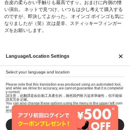
合皮の柔らかい手触りも最高ですッ。おまけに内側の憎
い演出。 ネットで見つけ、いつもは少し考えて購入する
のですが、即決してよかった。 オインゴ ボインゴも気に
なりましたが（笑）次は是非、スティッキーフィンガー
ズをお願いします。
Language/Location Settings
戻る
Select your language and location
Please note that this translation was produced using an automated tool,
and while we strive for accuracy, we cannot guarantee that it is completel
y correct.
請注意，此翻譯是由自動工具產生的，雖然我們努力追求準確性，但不能保
證其完全正確。
You can also change these options using the menu in the upper left corn
×
er.
您也可以使用左上角的選單來更改這些選項。
SAVE
© graniph inc.