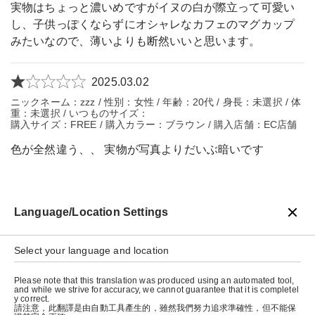
実物はちょっと濃いめですがイヌの白が際立って可愛い
し、子供っぽくならずにオシャレなカフェのマグカップ
みたいなので、薄いよりも断然いいと思います。
2025.03.02
ニックネーム：zzz / 性別：女性 / 年齢：20代 / 身長：未選択 / 体
重：未選択 / いつものサイズ：
購入サイズ：FREE / 購入カラー：ブラウン / 購入店舗：EC店舗
色が全然違う、、 実物が写真よりだいぶ暗いです
Language/Location Settings
戻る
Select your language and location
Please note that this translation was produced using an automated tool,
and while we strive for accuracy, we cannot guarantee that it is completel
y correct.
請注意，此翻譯是由自動工具產生的，雖然我們努力追求準確性，但不能保