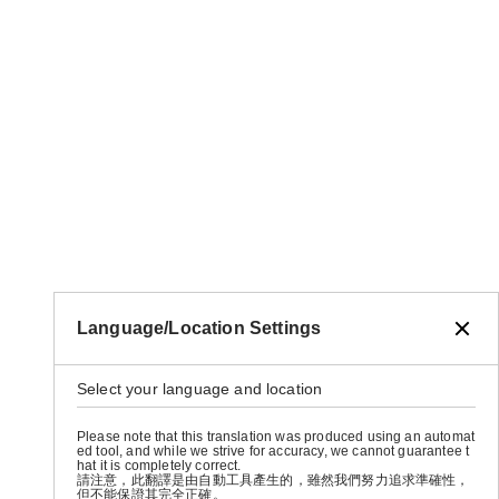
Language/Location Settings
Select your language and location
Please note that this translation was produced using an automat
ed tool, and while we strive for accuracy, we cannot guarantee t
hat it is completely correct.
請注意，此翻譯是由自動工具產生的，雖然我們努力追求準確性，
但不能保證其完全正確。