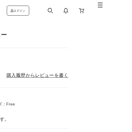
ログイン
ュー
購入履歴からレビューを書く
ズ：Free
す。