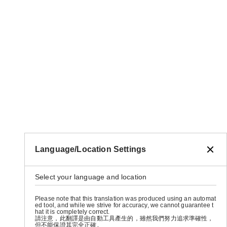
Language/Location Settings
Select your language and location
Please note that this translation was produced using an automat
ed tool, and while we strive for accuracy, we cannot guarantee t
hat it is completely correct.
請注意，此翻譯是由自動工具產生的，雖然我們努力追求準確性，
但不能保證其完全正確。