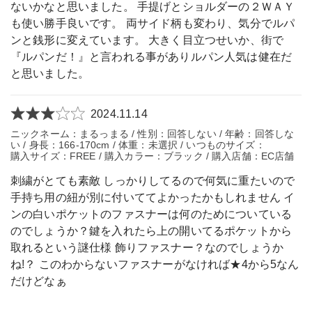
ないかなと思いました。 手提げとショルダーの２ＷＡＹ
も使い勝手良いです。 両サイド柄も変わり、気分でルパ
ンと銭形に変えています。 大きく目立つせいか、街で
『ルパンだ！』と言われる事がありルパン人気は健在だ
と思いました。
2024.11.14
ニックネーム：まるっまる / 性別：回答しない / 年齢：回答しな
い / 身長：166-170cm / 体重：未選択 / いつものサイズ：
購入サイズ：FREE / 購入カラー：ブラック / 購入店舗：EC店舗
刺繍がとても素敵 しっかりしてるので何気に重たいので
手持ち用の紐が別に付いててよかったかもしれません イ
ンの白いポケットのファスナーは何のためについている
のでしょうか？鍵を入れたら上の開いてるポケットから
取れるという謎仕様 飾りファスナー？なのでしょうか
ね!？ このわからないファスナーがなければ★4から5なん
だけどなぁ