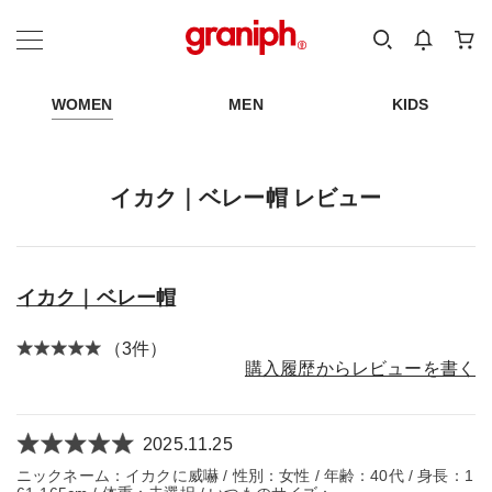
カテゴリーから探す
カテゴリ
サイズ
EN
MEN
KIDS
WOMEN
MEN
KIDS
イカク｜ベレー帽 レビュー
イカク｜ベレー帽
（3件）
購入履歴からレビューを書く
2025.11.25
ニックネーム：イカクに威嚇 / 性別：女性 / 年齢：40代 / 身長：1