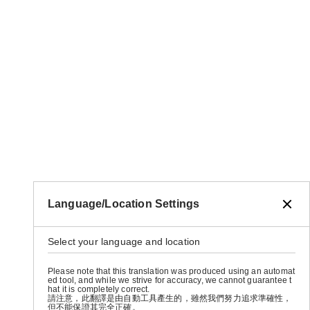
Language/Location Settings
Select your language and location
Please note that this translation was produced using an automat
ed tool, and while we strive for accuracy, we cannot guarantee t
hat it is completely correct.
請注意，此翻譯是由自動工具產生的，雖然我們努力追求準確性，
但不能保證其完全正確。