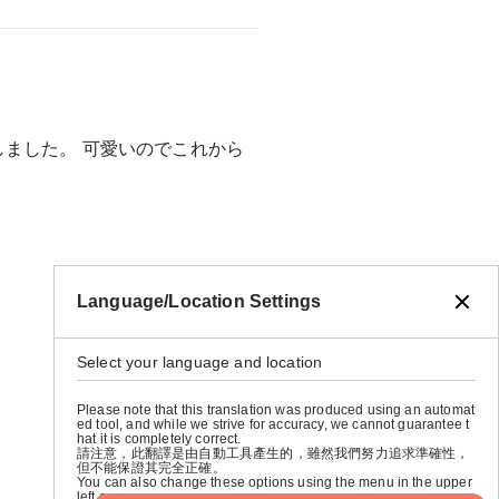
ました。 可愛いのでこれから
Language/Location Settings
Select your language and location
Please note that this translation was produced using an automat
ed tool, and while we strive for accuracy, we cannot guarantee t
hat it is completely correct.
請注意，此翻譯是由自動工具產生的，雖然我們努力追求準確性，
但不能保證其完全正確。
You can also change these options using the menu in the upper
left corner.