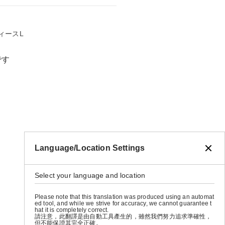
ディースL
です
Language/Location Settings
Select your language and location
Please note that this translation was produced using an automat
ed tool, and while we strive for accuracy, we cannot guarantee t
hat it is completely correct.
請注意，此翻譯是由自動工具產生的，雖然我們努力追求準確性，
但不能保證其完全正確。