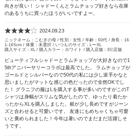
向きが良い！ シャドーくんとラムチョップ好きなら在庫
のあるうちに買ったほうがいいですよー。
2024.09.23
ニックネーム：こむぎの母 / 性別：女性 / 年齢：50代 / 身長：16
1-165cm / 体重：未選択 / いつものサイズ：L〜XL
購入サイズ：XL / 購入カラー：ホワイト / 購入店舗：EC店舗
ビューティフルシャドーとラムチョップが大好きなので1
5thアニバーサリーコラボは最高でした。 ラムチョップが
ゴールドとシルバーなので50代の私には少し派手かなと
思いましたがマットな感じの色だったので全然OKでし
た！ グラニフの服はLを購入する事が多いのですがこのT
シャツは身幅がスリムな気がしたので、ゆったり着たか
ったからXLを購入しました。裾が少し長めですがジーン
ズと合わせると可愛いです。 友達にもめちゃくちゃ可愛
いと褒められました！今年は暑いのでまだまだ活躍しそ
うです。