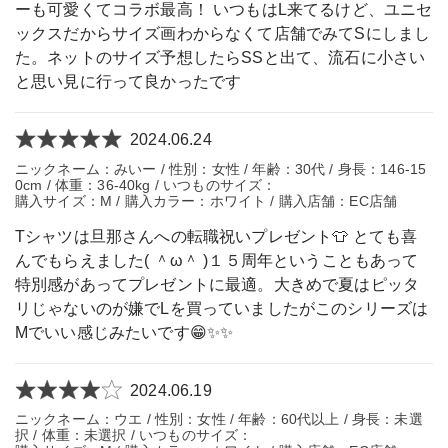
ーも可愛くてコラボ最高！ いつもはL来てるけど、ユニセ
ックスだからサイズ画わからなくて店舗でみてSにしまし
た。ネットのサイズ予想したらSSと出て、流石に小さい
と思い見に行って良かったです
2024.06.24
ニックネーム：みいー / 性別：女性 / 年齢：30代 / 身長：146-15
0cm / 体重：36-40kg / いつものサイズ：
購入サイズ：M / 購入カラー：ホワイト / 購入店舗：EC店舗
Tシャツは旦那さんへの転職祝いプレゼント👕 とても喜
んでもらえました( ＾ω＾ )１５周年ということもあって
特別感があってプレゼントに最適。大きめで夏はピッタ
リじゃないのが嫌でLを買っていましたがこのシリーズは
Mでいい感じみたいです😁✨✨
2024.06.19
ニックネーム：ウエ / 性別：女性 / 年齢：60代以上 / 身長：未選
択 / 体重：未選択 / いつものサイズ：