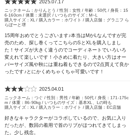
2025.07.17
ニックネーム：かりんとう / 性別：女性 / 年齢：50代 / 身長：15
6-160cm / 体重：未選択 / いつものサイズ：M~L
購入サイズ：XL / 購入カラー：ホワイト / 購入店舗：グラニフ ら
らぽーと堺
15周年おめでとうございます♪本当はMかLなんですが完
売のため、探し巻くってこちらのSとXLを購入しまし
た！サイズが大きく違うのでコーディネートでいろいろ
変えれて楽しいです！小さめに着たり、大きい方はオー
バーサイズ風や秋には重ね着もできるので2点買えて良か
ったです♪とにかくめちゃくちゃ可愛いです！
2025.04.01
ニックネーム：つぐ / 性別：男性 / 年齢：50代 / 身長：171-175c
m / 体重：86-90kg / いつものサイズ：基本XL、Lの時も
購入サイズ：XL / 購入カラー：ホワイト / 購入店舗：EC店舗
好きなキャラクターがコラボしているので、お気に入り
だったが、数回の着用で首のリブがほつれてきてしまっ
た。少し残念。