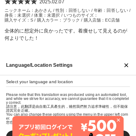
2025.02.07
ニックネーム：あかさん / 性別：回答しない / 年齢：回答しない /
身長：未選択 / 体重：未選択 / いつものサイズ：
購入サイズ：S / 購入カラー：ブラック / 購入店舗：EC店舗
全体的に想定外に良かったです。着痩せして見えるのが
何よりでした！
Language/Location Settings
戻る
Select your language and location
Please note that this translation was produced using an automated tool,
and while we strive for accuracy, we cannot guarantee that it is completel
y correct.
請注意，此翻譯是由自動工具產生的，雖然我們努力追求準確性，但不能保
證其完全正確。
You can also change these options using the menu in the upper left corn
×
er.
您也可以使用左上角的選單來更改這些選項。