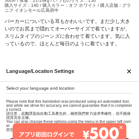
30cm / 体重：21-25kg / いつものサイズ：130
購入サイズ：140 / 購入カラー：オフ ホワイト / 購入店舗：グラ
ニフ イオンモール広島府中
パーカーについている耳もかわいいです。まだ少し大き
いのでお尻まで隠れてオーバーサイズで着ていますが、
スリムタイプのジーンズに合わせて着ています。気に入
っているので、ほとんど毎日のように着ています。
Language/Location Settings
戻る
Select your language and location
Please note that this translation was produced using an automated tool,
and while we strive for accuracy, we cannot guarantee that it is completel
y correct.
請注意，此翻譯是由自動工具產生的，雖然我們努力追求準確性，但不能保
證其完全正確。
You can also change these options using the menu in the upper left corn
×
er.
您也可以使用左上角的選單來更改這些選項。