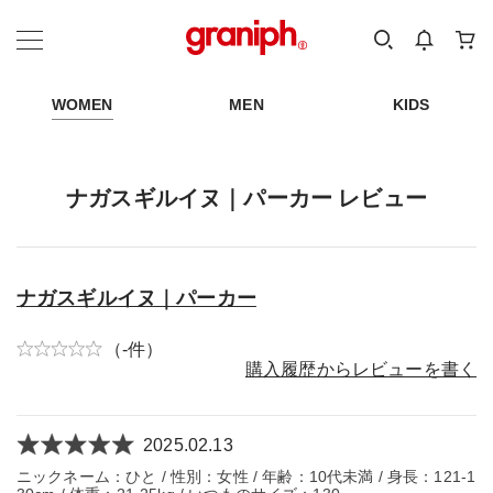
カテゴリーから探す
カテゴリ
サイズ
EN
MEN
KIDS
WOMEN
MEN
KIDS
ナガスギルイヌ｜パーカー レビュー
ナガスギルイヌ｜パーカー
（-件）
購入履歴からレビューを書く
2025.02.13
ニックネーム：ひと / 性別：女性 / 年齢：10代未満 / 身長：121-1