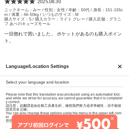
2025.08.30
ニックネーム：み〜 / 性別：女性 / 年齢：50代 / 身長：151-155c
m / 体重：46-50kg / いつものサイズ：M
購入サイズ：S / 購入カラー：ライト グレー / 購入店舗：グラニ
フ あべのキューズモール
一目惚れで買いました。 ポケットがあるのも購入ポイン
ト。
Language/Location Settings
戻る
Select your language and location
Please note that this translation was produced using an automated tool,
and while we strive for accuracy, we cannot guarantee that it is completel
y correct.
請注意，此翻譯是由自動工具產生的，雖然我們努力追求準確性，但不能保
證其完全正確。
You can also change these options using the menu in the upper left corn
×
er.
您也可以使用左上角的選單來更改這些選項。