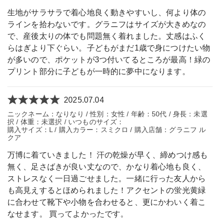
生地がサラサラで着心地良く動きやすいし、何より体の
ラインを拾わないです。グラニフはサイズが大きめなの
で、産後太りの体でも問題無く着れました。丈感はふく
らはぎより下ぐらい。子どもがまだ1歳で身につけたい物
が多いので、ポケットが3つ付いてるところが最高！緑の
プリント部分に子どもが一時的に夢中になります。
2025.07.04
ニックネーム：なりなり / 性別：女性 / 年齢：50代 / 身長：未選
択 / 体重：未選択 / いつものサイズ：
購入サイズ：L / 購入カラー：スミクロ / 購入店舗：グラニフ ル
クア
万博に着ていきました！ 汗の乾燥が早く、締めつけ感も
無く、足さばきが良い丈なので、かなり着心地も良く、
ストレスなく一日過ごせました。一緒に行った友人から
も高見えするとほめられました！アクセントの蛍光黄緑
に合わせて靴下や小物を合わせると、更にかわいく着こ
なせます。 買ってよかったです。