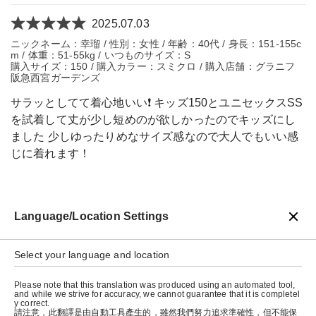
2025.07.03
ニックネーム：幸瑠 / 性別：女性 / 年齢：40代 / 身長：151-155c
m / 体重：51-55kg / いつものサイズ：S
購入サイズ：150 / 購入カラー：スミクロ / 購入店舗：グラニフ
阪急西宮ガーデンズ
サラッとしてて着心地いい❗️ キッズ150とユニセックスSS
を試着して丈が少し短めのが欲しかったのでキッズにし
ました 少しゆったりめなサイズ感なので大人でもいい感
じに着れます！
Language/Location Settings
戻る
Select your language and location
Please note that this translation was produced using an automated tool,
and while we strive for accuracy, we cannot guarantee that it is completel
y correct.
請注意，此翻譯是由自動工具產生的，雖然我們努力追求準確性，但不能保