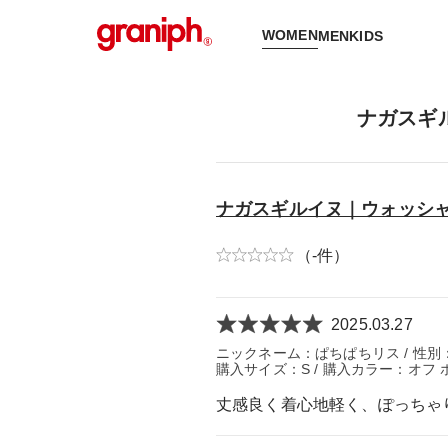
WOMEN
MEN
KIDS
ナガスギ
ナガスギルイヌ｜ウォッシ
（-件）
2025.03.27
ニックネーム：ぱちぱちリス / 性別：女性 
購入サイズ：S / 購入カラー：オフ 
丈感良く着心地軽く、ぽっちゃ