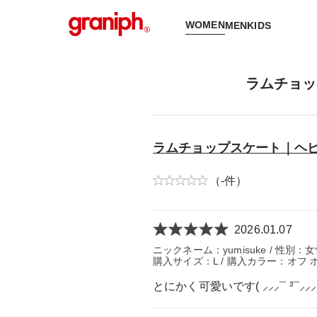
WOMEN
MEN
KIDS
ラムチョッ
ラムチョップスケート｜ヘ
（-件）
2026.01.07
ニックネーム：yumisuke / 性別：女
購入サイズ：L / 購入カラー：オフ 
とにかく可愛いです( ⸝⸝⸝¯ ³¯⸝⸝⸝