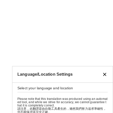
Language/Location Settings
Select your language and location
Please note that this translation was produced using an automat
ed tool, and while we strive for accuracy, we cannot guarantee t
hat it is completely correct.
請注意，此翻譯是由自動工具產生的，雖然我們努力追求準確性，
但不能保證其完全正確。