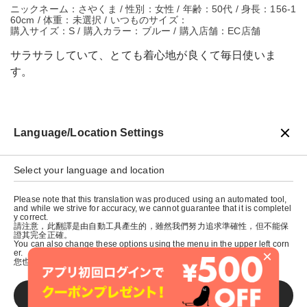
ニックネーム：さやくま / 性別：女性 / 年齢：50代 / 身長：156-1
60cm / 体重：未選択 / いつものサイズ：
購入サイズ：S / 購入カラー：ブルー / 購入店舗：EC店舗
サラサラしていて、とても着心地が良くて毎日使いま
す。
Language/Location Settings
戻る
Select your language and location
Please note that this translation was produced using an automated tool,
and while we strive for accuracy, we cannot guarantee that it is completel
y correct.
請注意，此翻譯是由自動工具產生的，雖然我們努力追求準確性，但不能保
證其完全正確。
You can also change these options using the menu in the upper left corn
×
er.
您也可以使用左上角的選單來更改這些選項。
SAVE
© graniph inc.