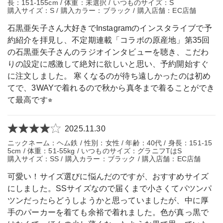
長：151-155cm / 体重：未選択 / いつものサイズ：S
購入サイズ：S / 購入カラー：ブラック / 購入店舗：EC店舗
石黒亜矢子さん大好きでInstagramのインスタライブで予
約紹介を拝見し、不定期連載「コラボの原産地」第35回
の石黒亜矢子さんのラジオインタビューを聴き、こだわ
りの設定に感激して絶対に欲しいと思い、予約開始すぐ
に注文しました。 寒くなるのが待ち遠しかったのは初め
てで、3WAYで着れるので秋から真冬まで着ることができ
て最高です⭐︎
2025.11.30
ニックネーム：ヘム鉄 / 性別：女性 / 年齢：40代 / 身長：151-15
5cm / 体重：51-55kg / いつものサイズ：グラニフTはS
購入サイズ：SS / 購入カラー：ブラック / 購入店舗：EC店舗
可愛い！サイズ選びに悩んだのですが、おすすめサイズ
にしました。SSサイズなので届くまで小さくてパツンパ
ツンだったらどうしようかと思っていましたが、中に厚
手のパーカーを着ても余裕で着れました。色が真っ黒で