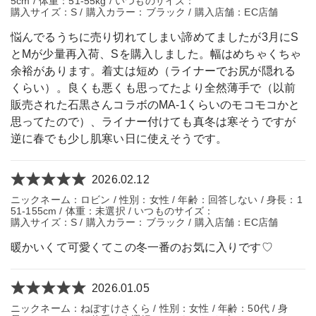
5cm / 体重：51-55kg / いつものサイズ：
購入サイズ：S / 購入カラー：ブラック / 購入店舗：EC店舗
悩んでるうちに売り切れてしまい諦めてましたが3月にS
とMが少量再入荷、Sを購入しました。幅はめちゃくちゃ
余裕があります。着丈は短め（ライナーでお尻が隠れる
くらい）。良くも悪くも思ってたより全然薄手で（以前
販売された石黒さんコラボのMA-1くらいのモコモコかと
思ってたので）、ライナー付けても真冬は寒そうですが
逆に春でも少し肌寒い日に使えそうです。
2026.02.12
ニックネーム：ロビン / 性別：女性 / 年齢：回答しない / 身長：1
51-155cm / 体重：未選択 / いつものサイズ：
購入サイズ：S / 購入カラー：ブラック / 購入店舗：EC店舗
暖かいくて可愛くてこの冬一番のお気に入りです♡
2026.01.05
ニックネーム：ねぼすけさくら / 性別：女性 / 年齢：50代 / 身