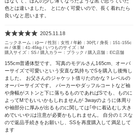
はなくて、ほんの少し薄くなったような黒で思っていた
色とは違いました。 とにかく可愛いので、長く着れたら
良いなと思います。
2025.11.18
ニックネーム：ゆー / 性別：女性 / 年齢：30代 / 身長：151-155c
m / 体重：41-45kg / いつものサイズ：M
購入サイズ：SS / 購入カラー：ブラック / 購入店舗：EC店舗
155cm普通体型です。 写真のモデルさん165cm、オーバ
ーサイズで可愛いという安直な気持ちでSを購入し後悔し
ました。 お父さんのジャケット借りたのかな？レベルの
オーバーサイズです。 パーカーやダッフルコートなど袖
や身幅がストンと下に落ちるものであればSでも、ものに
よってMでもいいかもしれませんが 3wayのように体周り
や袖部分に厚みが出るものに関しては｢中に着込むし大き
めでいいや｣は注意が必要かもしれません。 自分のミスな
ので返品手続きをお願いし、SSを再度購入して満足して
ます