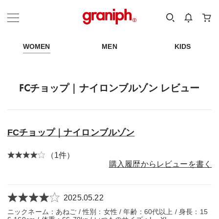
カテゴリーから探す
カテゴリ
サイズ
EN
MEN
KIDS
WOMEN
MEN
KIDS
FCチョップ｜ナイロンブルゾン レビュー
FCチョップ｜ナイロンブルゾン
（1件）
購入履歴からレビューを書く
2025.05.22
ニックネーム：あねご / 性別：女性 / 年齢：60代以上 / 身長：15