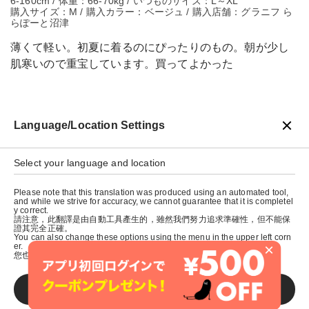
6-160cm / 体重：66-70kg / いつものサイズ：L～XL
購入サイズ：M / 購入カラー：ベージュ / 購入店舗：グラニフ ら
らぽーと沼津
薄くて軽い。初夏に着るのにぴったりのもの。朝が少し
肌寒いので重宝しています。買ってよかった
Language/Location Settings
戻る
Select your language and location
Please note that this translation was produced using an automated tool,
and while we strive for accuracy, we cannot guarantee that it is completel
y correct.
請注意，此翻譯是由自動工具產生的，雖然我們努力追求準確性，但不能保
證其完全正確。
You can also change these options using the menu in the upper left corn
×
er.
您也可以使用左上角的選單來更改這些選項。
SAVE
© graniph inc.