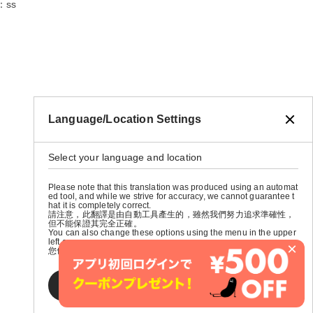
：ss
Language/Location Settings
Select your language and location
Please note that this translation was produced using an automat
ed tool, and while we strive for accuracy, we cannot guarantee t
hat it is completely correct.
請注意，此翻譯是由自動工具產生的，雖然我們努力追求準確性，
但不能保證其完全正確。
You can also change these options using the menu in the upper
left corner.
×
您也可以使用左上角的選單來更改這些選項。
SAVE