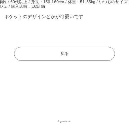
齢：60代以上 / 身長：156-160cm / 体重：51-55kg / いつものサイズ
ジュ / 購入店舗：EC店舗
。 ポケットのデザインとかが可愛いです
戻る
© graniph inc.