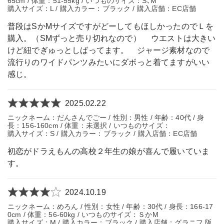
65cm / 体重：51-55kg / いつものサイズ：S､М
購入サイズ：L / 購入カラー：ブラック / 購入店舗：EC店舗
普段はSかMサイズですがどーしてもほしかったのでＬを
購入。（SМずっと売り切れなので） ウエストは大きい
けど紐でぎゅっとしばってます。 ジャージ素材なので
流行りのワイドパンツみたいにダボっと着てますがいい
感じ。
2025.02.22
ニックネーム：だんさんでごー / 性別：男性 / 年齢：40代 / 身
長：156-160cm / 体重：未選択 / いつものサイズ：
購入サイズ：S / 購入カラー：ブラック / 購入店舗：EC店舗
初恋がドラえもんの高校２年生の娘が喜んで履いていま
す。
2024.10.19
ニックネーム：めろん / 性別：女性 / 年齢：30代 / 身長：166-17
0cm / 体重：56-60kg / いつものサイズ：ＳかМ
購入サイズ：M / 購入カラー：ブラック / 購入店舗：グラニフ 阪