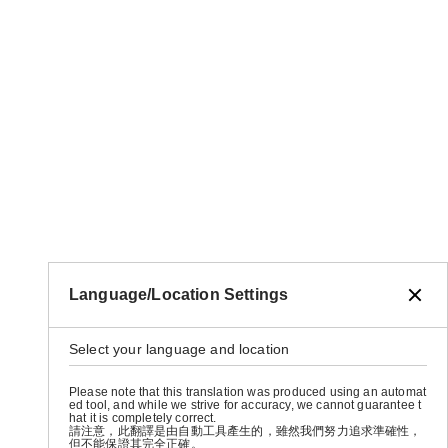
Language/Location Settings
Select your language and location
Please note that this translation was produced using an automat
ed tool, and while we strive for accuracy, we cannot guarantee t
hat it is completely correct.
請注意，此翻譯是由自動工具產生的，雖然我們努力追求準確性，
但不能保證其完全正確。