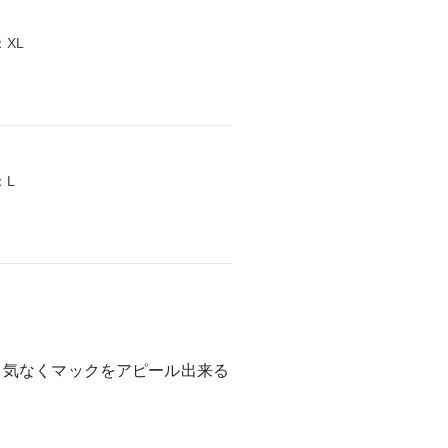
：XL
：L
り気なくマックをアピール出来る