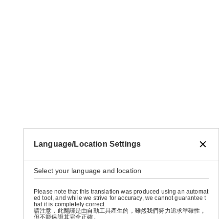
Language/Location Settings
Select your language and location
Please note that this translation was produced using an automat
ed tool, and while we strive for accuracy, we cannot guarantee t
hat it is completely correct.
請注意，此翻譯是由自動工具產生的，雖然我們努力追求準確性，
但不能保證其完全正確。