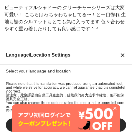
ビューティフルシャドーの クリーチャーシリーズは大変
可愛い！ こちらはわちゃわちゃしてる〜！と一目惚れ 生
地も裾のシルエットもとても気に入ってます 色々合わせ
やすく重ね着したりしても良い感じです＾＾
Language/Location Settings
戻る
Select your language and location
Please note that this translation was produced using an automated tool,
and while we strive for accuracy, we cannot guarantee that it is completel
y correct.
請注意，此翻譯是由自動工具產生的，雖然我們努力追求準確性，但不能保
證其完全正確。
You can also change these options using the menu in the upper left corn
×
er.
您也可以使用左上角的選單來更改這些選項。
SAVE
© graniph inc.